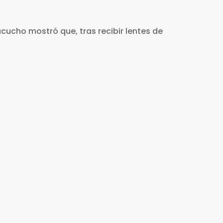
cucho mostró que, tras recibir lentes de
ocial: confianza, sentido de
d y acción colectiva
jora de la relación entre la
nstancias (municipalidades,
).
idad:
líderes y población valoran “ser
ad” y asumir juntos sus problemas y