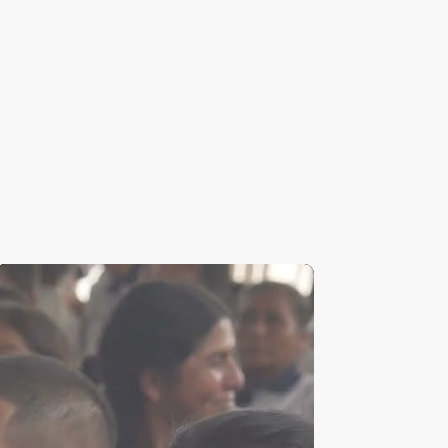
más personas participan en acciones
unales, vigilancia de la salud y
.