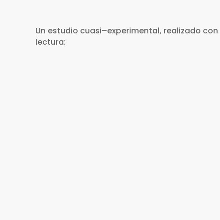
Un estudio cuasi–experimental, realizado con
lectura:
Más liderazgo y gestión comu
propia comuni
Municipios y Comunidades Saludab
1 843 personas participaron en el 
462 JVC elaboraron instrumentos c
comunal.