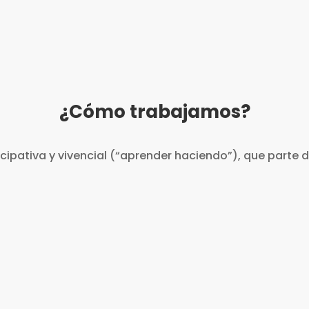
co y Lima.
Periodo: enero – juli
¿Cómo trabajamos?
cipativa y vivencial (“aprender haciendo”), que parte de
inclusivo
Reflexión 