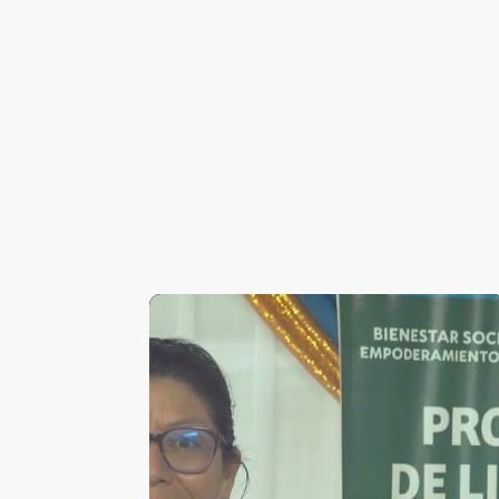
Efecto del Capital Social en el VRAE
121 participantes de 17 JVC, person
funcionarios municipales culminar
Las 17 JVC elaboraron también su 
ficha de vigilancia y plan de bienest