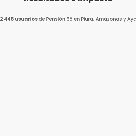
2 448 usuarios
de Pensión 65 en Piura, Amazonas y Aya
nal en manos de la
Mayor capital s
dad
comunida
les:
Confianza social:
me
comunidad y otras i
PLMGC.
sectores, programas
lave de gestión
Sentido de colectiv
parte de la comunid