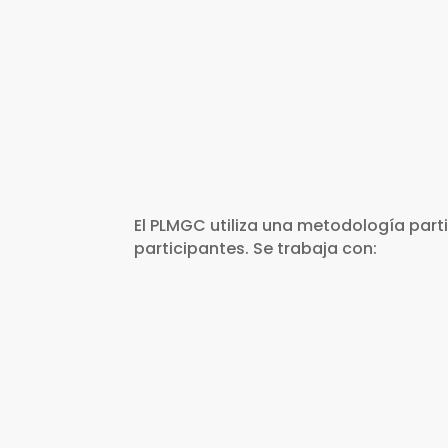
Huancavelica, Abancay, Cusco, Pas
El PLMGC utiliza una metodología parti
participantes. Se trabaja con:
Lenguaje sencillo e 