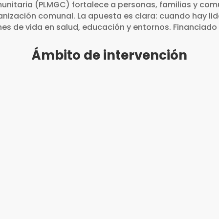
unitaria (PLMGC) fortalece a personas, familias y com
anización comunal. La apuesta es clara: cuando hay l
nes de vida en salud, educación y entornos. Financiado
Ámbito de intervención
aludables (MCS)
Efecto del Capita
Comunidades de De
JVC) en igual número
17 Juntas Vecinale
ucho, Junín,
del VRAEM (provinci