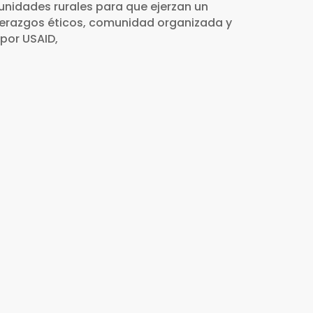
unidades rurales para que ejerzan un
iderazgos éticos, comunidad organizada y
 por USAID,
l Social en las Familias de las
sarrollo Alternativo del VRAEM
s Comunales (JVC) en comunidades
a de La Mar, Ayacucho).