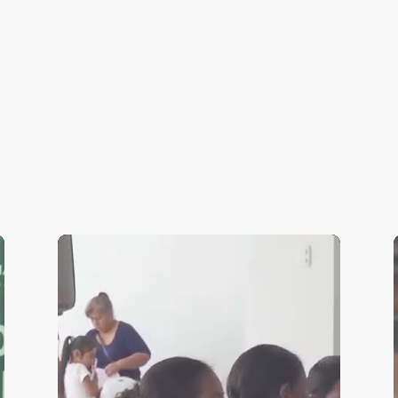
M:
retos.
al de salud y
on el programa.
Eficacia colectiva:
diagnóstico comunal,
de cambio, obras com
ar social.
cuidado del entorno