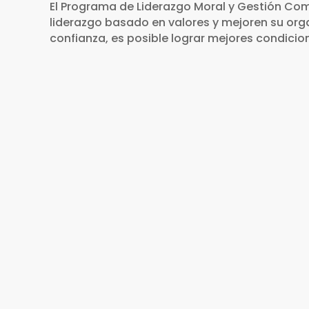
El Programa de Liderazgo Moral y Gestión Com
liderazgo basado en valores y mejoren su org
confianza, es posible lograr mejores condicio
Municipios y Comunidades S
462 Juntas Vecinales Comunales (
de comunidades rurales y nativas.
Regiones: Ucayali, San Martín, Ayac