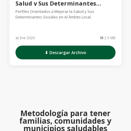
Salud y Sus Determinantes
Sociales en el Ámbito Local
Perfiles Orientados a Mejorar la Salud y Sus
Determinantes Sociales en el Ámbito Local.
📅 Ene 2026
💾 2.5 MB
⬇ Descargar Archivo
Metodología para tener
familias, comunidades y
municipios saludables