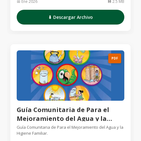
📅 Ene 2026
💾 2.5 MB
⬇ Descargar Archivo
PDF
Guía Comunitaria de Para el
Mejoramiento del Agua y la
Higiene Familiar
Guía Comunitaria de Para el Mejoramiento del Agua y la
Higiene Familiar.