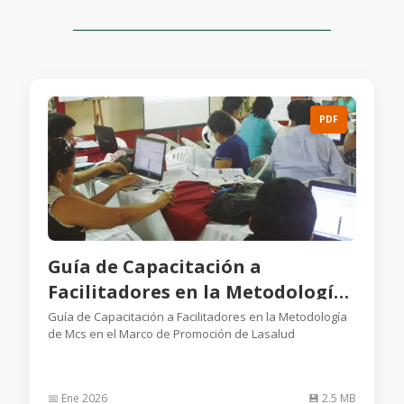
PDF
Guía de Capacitación a
Facilitadores en la Metodología
de Mcs en el Marco de
Guía de Capacitación a Facilitadores en la Metodología
de Mcs en el Marco de Promoción de Lasalud
Promoción de Lasalud
📅 Ene 2026
💾 2.5 MB