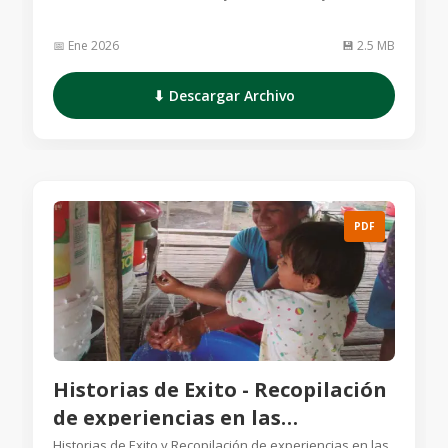
determinantes sociales
📅 Ene 2026
💾 2.5 MB
⬇ Descargar Archivo
PDF
Historias de Exito - Recopilación
de experiencias en las
comunidades nativas de Loreto
Historias de Exito y Recopilación de experiencias en las