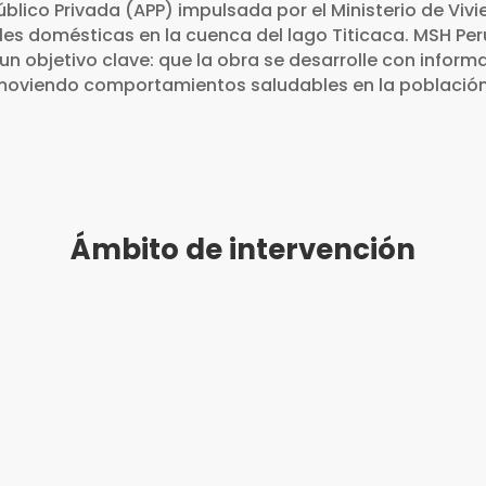
Público Privada (APP) impulsada por el Ministerio de V
les domésticas en la cuenca del lago Titicaca. MSH Per
n objetivo clave: que la obra se desarrolle con informa
romoviendo comportamientos saludables en la población
Ámbito de intervención
Depa
nal se desarrolló entre
Localidades de Puno, Ju
 de 2023