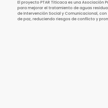
El proyecto PTAR Titicaca es una Asociación 
para mejorar el tratamiento de aguas residua
de Intervención Social y Comunicacional, con u
de paz, reduciendo riesgos de conflicto y p
2020 - 2023
La intervención social y comunicacio
enero de 2020 y marzo