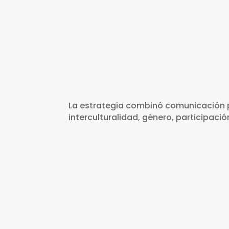
La estrategia combinó comunicación pa
interculturalidad, género, participaci
Diagnósticos sociales,
económicos y
comunicacionales