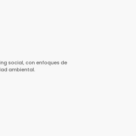
ing social, con enfoques de
idad ambiental.
Campañas de comunicación y
educación