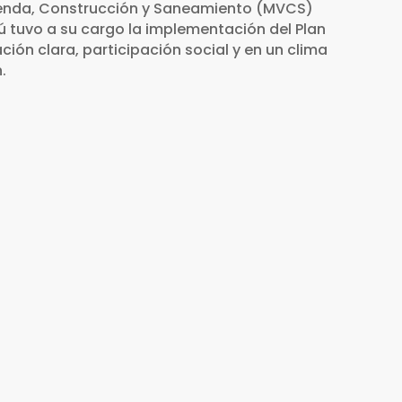
ivienda, Construcción y Saneamiento (MVCS)
ú tuvo a su cargo la implementación del Plan
ción clara, participación social y en un clima
.
rtamento de Puno
liaca, Ilave, Juli, Moho y Ayaviri