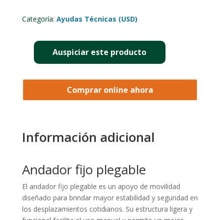
Categoría:
Ayudas Técnicas (USD)
Auspiciar este producto
VALOR
DEL
ANDADOR
Comprar online ahora
MARCAPASO
(AUSPICIO
DÓLARES
USD)
Información adicional
CANTIDAD
Andador fijo plegable
El andador fijo plegable es un apoyo de movilidad
diseñado para brindar mayor estabilidad y seguridad en
los desplazamientos cotidianos. Su estructura ligera y