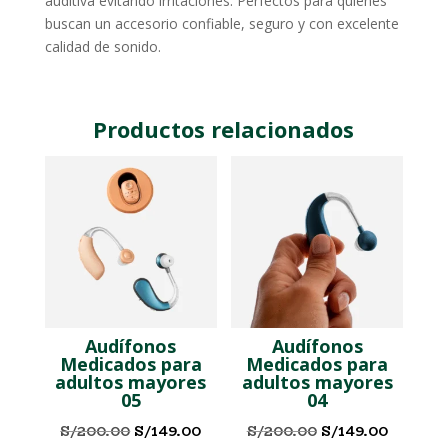
auditiva evitando irritaciones. Perfectos para quienes
buscan un accesorio confiable, seguro y con excelente
calidad de sonido.
Productos relacionados
Audífonos
Audífonos
Medicados para
Medicados para
adultos mayores
adultos mayores
05
04
El
El
El
El
S/
200.00
S/
149.00
S/
200.00
S/
149.00