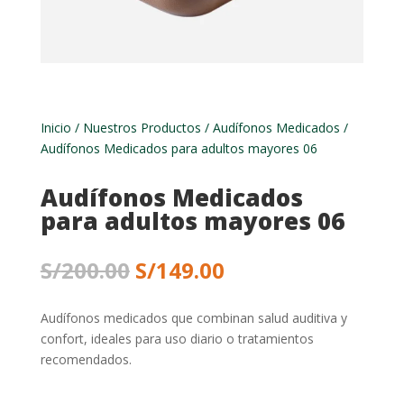
Inicio
/
Nuestros Productos
/
Audífonos Medicados
/
Audífonos Medicados para adultos mayores 06
Audífonos Medicados
para adultos mayores 06
El
El
S/
200.00
S/
149.00
precio
precio
original
actual
Audífonos medicados que combinan salud auditiva y
era:
es:
confort, ideales para uso diario o tratamientos
S/200.00.
S/149.00.
recomendados.