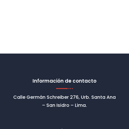
S/200.00.
S/149.00.
Información de contacto
Calle Germán Schreiber 276, Urb. Santa Ana
– San Isidro – Lima.