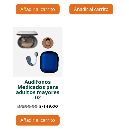
precio
precio
precio
precio
Añadir al carrito
Añadir al carrito
original
actual
original
actual
era:
es:
era:
es:
S/200.00.
S/149.00.
S/200.00.
S/149.0
Audífonos
Medicados para
adultos mayores
02
El
El
S/
200.00
S/
149.00
precio
precio
Añadir al carrito
original
actual
era:
es: